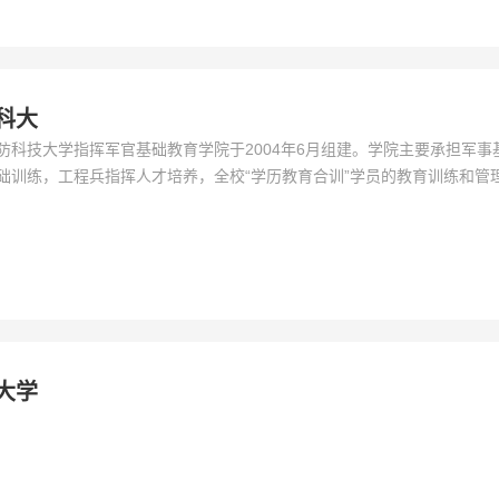
科大
防科技大学指挥军官基础教育学院于2004年6月组建。学院主要承担军事
础训练，工程兵指挥人才培养，全校“学历教育合训”学员的教育训练和管
学研究任务。
大学