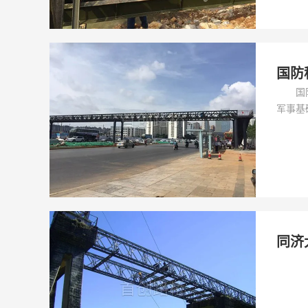
国防
​ 国
军事基
域的科
同济